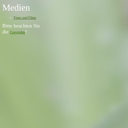
Medien
Fotos und Filme
Bitte beachten Sie
die
!
Copyrights